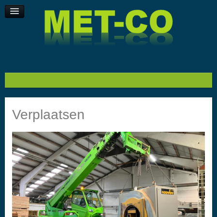
Machines op maat
Varia
GALERIJ
Video
Verplaatsen