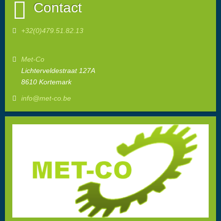
Contact
+32(0)479.51.82.13
Met-Co
Lichterveldestraat 127A
8610 Kortemark
info@met-co.be